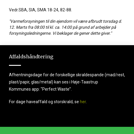
Runepark
Vedr.SBA, SIA, SMA 18-24, 82-88.
"Varmeforsyningen til din ejendom vil være afbrudt torsdag d.
12. Marts fra 08:00 til kl. ca. 14:00 på grund af arbejder på
forsyningsledningerne. Vi beklager de gener dette giver."
Affaldshåndtering
Afhentningsdage for de forskellige skraldespande (mad/rest,
plast/papir, glas/metal) kan ses i Høje-Taastrup
Kommunes app: "Perfect Waste”.
For dage haveaffald og storskrald, se
her
.