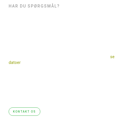
HAR DU SPØRGSMÅL?
Kontakt
Grundejerforeningen
NYHED - KONTORTID
Bestyrelsen har ”kontortid” på Sankt Olavs Alle, første p-plads
mod vest, på de dage hvor der er storskralds aflevering (
se
datoer
på affaldshåndtering) fra kl. 17 – 18.
Beboerne kan herved komme med alle de
spørgsmål/beskeder de har. De bestyrelsesmedlemmer, der
er til stede, vil så prøve at give et svar med det samme eller
sørge for at spørgsmål/besked vil komme op på
førstkommende bestyrelsesmøde og derefter blive besvaret.
KONTAKT OS