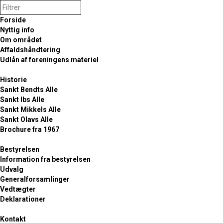
Forside
Nyttig info
Om området
Affaldshåndtering
Udlån af foreningens materiel
Historie
Sankt Bendts Alle
FORSIDE
/
BLOG
/
Sankt Ibs Alle
BESKED FRA HTK FJERNVARME - LUKNING
Sankt Mikkels Alle
VARME 12.3
Sankt Olavs Alle
Brochure fra 1967
Besked fra HTK
Bestyrelsen
Information fra bestyrelsen
Fjernvarme -
Udvalg
Generalforsamlinger
Vedtægter
lukning varme 12.3
Deklarationer
Kontakt
tirsdag, 10. marts 2026