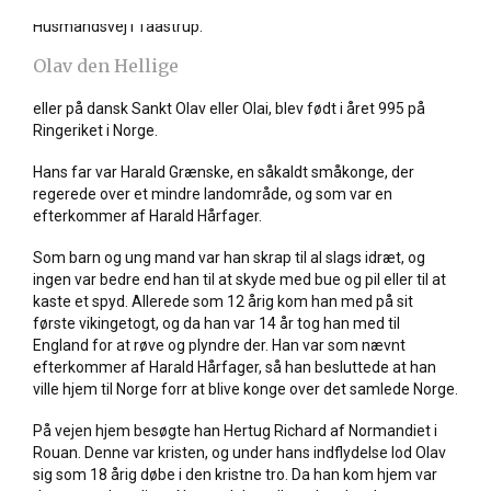
foregående Sankt-veje, ligger i rækkehuskvarteret nord for
Husmandsvej i Taastrup.
Olav den Hellige
eller på dansk Sankt Olav eller Olai, blev født i året 995 på
Ringeriket i Norge.
Hans far var Harald Grænske, en såkaldt småkonge, der
regerede over et mindre landområde, og som var en
efterkommer af Harald Hårfager.
Som barn og ung mand var han skrap til al slags idræt, og
ingen var bedre end han til at skyde med bue og pil eller til at
kaste et spyd. Allerede som 12 årig kom han med på sit
første vikingetogt, og da han var 14 år tog han med til
England for at røve og plyndre der. Han var som nævnt
efterkommer af Harald Hårfager, så han besluttede at han
ville hjem til Norge forr at blive konge over det samlede Norge.
På vejen hjem besøgte han Hertug Richard af Normandiet i
Rouan. Denne var kristen, og under hans indflydelse lod Olav
sig som 18 årig døbe i den kristne tro. Da han kom hjem var