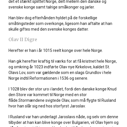
det et stærkt splittet Norge, delt mellem den danske og
svenske konge samt talrige småkonger og jarler.
Han blev dog efterhånden hyldet på de forskellige
småtingsteder som overkonge, ligesom han aftalte at han
skulle giftes med den svenske konges datter.
Olav II Digre
Herefter er han i år 1015 reelt konge over hele Norge.
Han gik herefter kraftig til værks for at få kristnet hele Norge,
og omkring år 1023 indførte Olav nye Kirkelove, kaldet St.
Olavs Lov, som var gældende som en slags Grundlov i hele
Norge indtil Reformationen i 1536 og senere.
I 1028 blev der stor uro i landet, fordi den danske konge Knud
den Store var kommet til Norge med en stor
flåde.Stormændene svigtede Olav, som må flygte til Rusland
hvor han slår sig ned hos storfyrst Jaroslav.
I Rusland var han underlagt Jaroslavs nåde, og selv om denne
tilbyder at han kan blive konge over Bulgarien, vil Olav hjem og