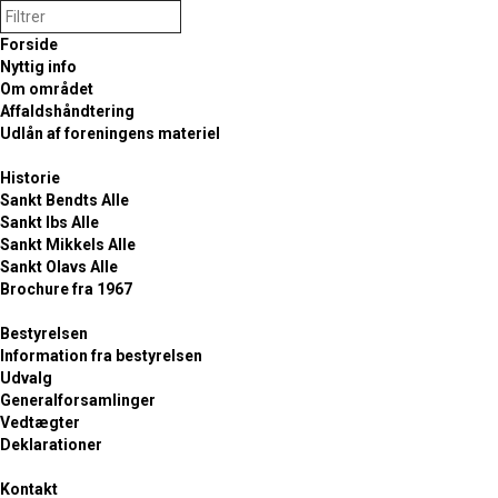
Forside
Nyttig info
Om området
Affaldshåndtering
Udlån af foreningens materiel
Historie
Sankt Bendts Alle
FORSIDE
/
HISTORIE
/
SANKT OLAVS ALLE
Sankt Ibs Alle
Sankt Mikkels Alle
Sankt Olavs Alle
Brochure fra 1967
Historien om Sankt Olavs
Alle
Bestyrelsen
Information fra bestyrelsen
Udvalg
Generalforsamlinger
Hellig Olav med øksen
Vedtægter
Deklarationer
I vor alfabetiske gennemgang af historien bag kommunens
vejnavne er vi nu nået til Sankt Olavs Allé, der ligesom de tre
Kontakt