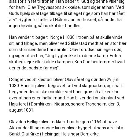
slås for sin ret til tronen. Han beder til Gud og denne viser sig
for ham i Olav Trygvassons skikkelse, som siger at han "Ved
Guds hjælp skal tage tilbage til sit eget rige,som han har fået i
arv". Rygter fortæller at Håkon Jarl er druknet, så landet har
ingen høvding, så nu skal der handles.
Han vender tilbage til Norge i 1030, i troen på at skulle vinde
sit land tilbage, men bliver ved Stiklestad mødt af en stor hær
som stormændene har samlet. Olav forudser sin egen død,
og siger til sin hær, "Jeg flygter ikke fra denne kamp. Enten
skal jeg sejre eller falde i kampen, Kun Gud bestemmer hvad
der er det bedste for mig".
I Slaget ved Stiklestad, bliver Olav såret og dør den 29. juli
1030. Hans lig bliver begravet tæt ved slagmarken, og snart
begynder der at ske mirakler ved hans grav, så alle er klar
over at han er en hellig mand. Han bliver derfor skrinlagt ved
Højalteret i Domkirken i Nidaros, senere Trondheim, den 3.
august 1031.
Olav den Hellige bliver erklæret for helgen i 1164 af pave
Alexander III, og mange kirker bliver bygget til hans ære, bl.a.
Sankt Olai Kirke i Helsingør, Helsingør Domkirke.