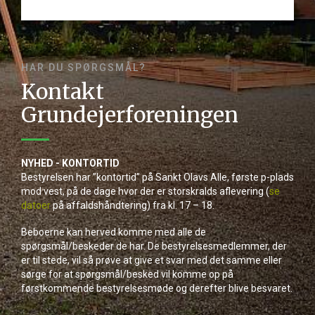
HAR DU SPØRGSMÅL?
Kontakt
Grundejerforeningen
NYHED - KONTORTID
Bestyrelsen har ”kontortid” på Sankt Olavs Alle, første p-plads
mod vest, på de dage hvor der er storskralds aflevering (
se
datoer
på affaldshåndtering) fra kl. 17 – 18.
Beboerne kan herved komme med alle de
spørgsmål/beskeder de har. De bestyrelsesmedlemmer, der
er til stede, vil så prøve at give et svar med det samme eller
sørge for at spørgsmål/besked vil komme op på
førstkommende bestyrelsesmøde og derefter blive besvaret.