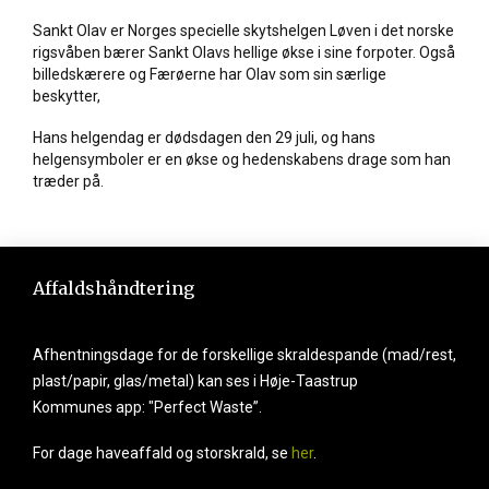
Sankt Olav er Norges specielle skytshelgen Løven i det norske
rigsvåben bærer Sankt Olavs hellige økse i sine forpoter. Også
billedskærere og Færøerne har Olav som sin særlige
beskytter,
Hans helgendag er dødsdagen den 29 juli, og hans
helgensymboler er en økse og hedenskabens drage som han
træder på.
Affaldshåndtering
Afhentningsdage for de forskellige skraldespande (mad/rest,
plast/papir, glas/metal) kan ses i Høje-Taastrup
Kommunes app: "Perfect Waste”.
For dage haveaffald og storskrald, se
her
.