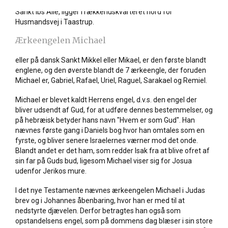
Allé, der ligesom de 2 foregående veje, Sankt Bendts og
Sankt Ibs Allé, ligger i rækkehuskvarteret nord for
Husmandsvej i Taastrup.
Ærkeengelen Michael
eller på dansk Sankt Mikkel eller Mikael, er den første blandt
englene, og den øverste blandt de 7 ærkeengle, der foruden
Michael er, Gabriel, Rafael, Uriel, Raguel, Sarakael og Remiel.
Michael er blevet kaldt Herrens engel, d.v.s. den engel der
bliver udsendt af Gud, for at udføre dennes bestemmelser, og
på hebræisk betyder hans navn "Hvem er som Gud". Han
nævnes første gang i Daniels bog hvor han omtales som en
fyrste, og bliver senere Israelernes værner mod det onde.
Blandt andet er det ham, som redder Isak fra at blive ofret af
sin far på Guds bud, ligesom Michael viser sig for Josua
udenfor Jerikos mure.
I det nye Testamente nævnes ærkeengelen Michael i Judas
brev og i Johannes åbenbaring, hvor han er med til at
nedstyrte djævelen. Derfor betragtes han også som
opstandelsens engel, som på dommens dag blæser i sin store