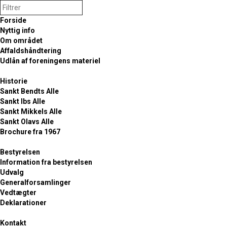
Forside
Nyttig info
Om området
Affaldshåndtering
Udlån af foreningens materiel
Historie
Sankt Bendts Alle
FORSIDE
/
HISTORIE
/
Sankt Ibs Alle
SANKT MIKKELS ALLE
Sankt Mikkels Alle
Sankt Olavs Alle
Brochure fra 1967
Historien om Sankt
Bestyrelsen
Mikkels Alle
Information fra bestyrelsen
Udvalg
Generalforsamlinger
Vedtægter
Ærkeengelen Michael's vej
Deklarationer
I vor alfabetiske gennemgang af historien bag Sankt Mikkels
Kontakt