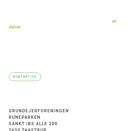
NYHED - KONTORTID
Bestyrelsen har ”kontortid” på Sankt Olavs Alle, første p-plads
mod vest, på de dage hvor der er storskralds aflevering (
se
datoer
på affaldshåndtering) fra kl. 17 – 18.
Beboerne kan herved komme med alle de
spørgsmål/beskeder de har. De bestyrelsesmedlemmer, der
er til stede, vil så prøve at give et svar med det samme eller
sørge for at spørgsmål/besked vil komme op på
førstkommende bestyrelsesmøde og derefter blive besvaret.
KONTAKT OS
GRUNDEJERFORENINGEN
RUNEPARKEN
SANKT IBS ALLE 200
2630 TAASTRUP