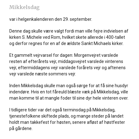
Mikkelsdag
var i helgenkalenderen den 29. september.
Denne dag skulle være valgt fordi man ville fejre indvielsen af
kirken S. Michele ved Rom, hvilket skete allerede i 400-tallet
og derfor regnes for en af de ældste Sankt Michaels kirker.
Et gammelt vejrvarsel for dagen: Morgenvejret varslede
resten af efterårets vejr, middagsvejret varslede vinterens
vejr, eftermiddagens vejr varslede forårets vejr og aftenens
vejr varslede næste sommers vejr.
Inden Mikkelsdag skulle man også sørge for at få sine husdyr
indendøre. Hvis en tot fåreuld blæste væk på Mikkelsdag, ville
man komme til at mangle foder til sine dyr hele vinteren over.
I tidligere tider var det også terminsdag på Mikkelsdag,
tjenestefolkene skiftede plads, og mange steder på landet
holdt man takkefest for høsten, senere afløst af høstfester
på gårdene.