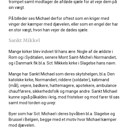
trompet samt modtager de afdøde sjæle for at veje dem på
sin vægt.
På billeder ses Michael derfor oftest som en kriger med
vinger der kæmper med djævelen, eller som en engel der har
en stor vægt, hvori han vejer de dødes sjæle.
Sankt Mikkel
Mange kirker blev indviet til hans ære. Nogle af de ældste i
Rom og i Syditalien, senere Mont Saint-Michel i Normandiet,
og i Danmark fik bl.a. Sct. Mikkels kirke i Slagelse hans navn.
Mange har Sankt Michael som deres skytshelgen, bl.a. Den
katolske kirke, Normandiet, riddere (soldater), købmand
(mål), vejere, bødkere, hattemagere, apotekere, ambulance
chaufførere, sikkerhedsfolk og mange andre. Sankt Michael
kunne også påkaldes i krig, mod fristelser og mod farer til søs
samt mod torden og uvejr.
Byer som har Sct. Michael i deres byvåben bl.a. Slagelse og
Brussel i Belgien, begge med et motiv hvor Michael kæmper
mod djævelen..